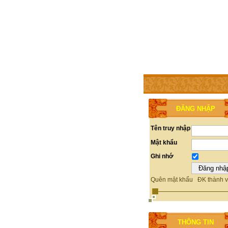
TRANG CHỦ
THÀNH V
ĐĂNG NHẬP
Tên truy nhập
Mật khẩu
Ghi nhớ
Quên mật khẩu
ĐK thành v
THÔNG TIN