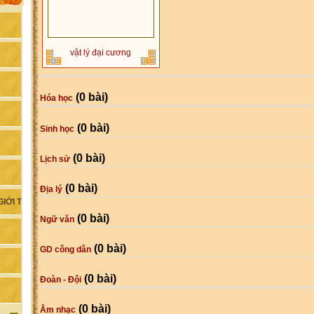
vật lý đại cương
(0 bài)
Hóa học
(0 bài)
Sinh học
(0 bài)
Lịch sử
(0 bài)
Địa lý
IỚI TÍNH
(0 bài)
Ngữ văn
(0 bài)
GD công dân
(0 bài)
Đoàn - Đội
(0 bài)
Âm nhạc