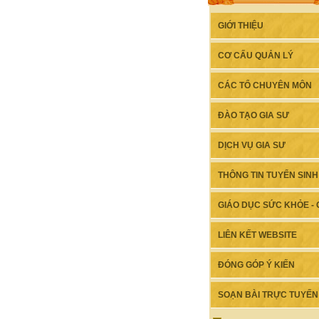
GIỚI THIỆU
CƠ CẤU QUẢN LÝ
CÁC TỔ CHUYÊN MÔN
ĐÀO TẠO GIA SƯ
DỊCH VỤ GIA SƯ
THÔNG TIN TUYỂN SINH
GIÁO DỤC SỨC KHỎE - G
LIÊN KẾT WEBSITE
ĐÓNG GÓP Ý KIẾN
SOẠN BÀI TRỰC TUYẾN