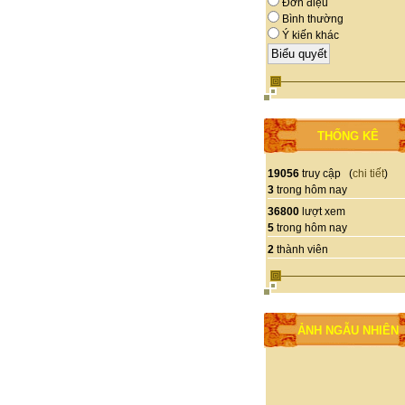
Đơn điệu
Bình thường
Ý kiến khác
THỐNG KÊ
19056
truy cập (
chi tiết
)
3
trong hôm nay
36800
lượt xem
5
trong hôm nay
2
thành viên
ẢNH NGẪU NHIÊN