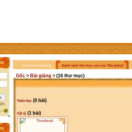
IÊN
TRỢ GIÚP
LIÊN HỆ
Danh sách bài giảng
Danh sách thư mục con của "Bài giảng"
Gốc
>
Bài giảng
> (16 thư mục)
(0 bài)
Toán học
iên
(1 bài)
Vật lý