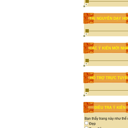
TÀI NGUYÊN DẠY H
CÁC Ý KIẾN MỚI NH
HỖ TRỢ TRỰC TUYẾ
ĐIỀU TRA Ý KIẾN
Bạn thấy trang này như thế
Đẹp