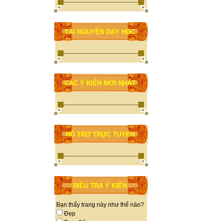
TÀI NGUYÊN DẠY HỌC
CÁC Ý KIẾN MỚI NHẤT
HỖ TRỢ TRỰC TUYẾN
ĐIỀU TRA Ý KIẾN
Bạn thấy trang này như thế nào?
Đẹp