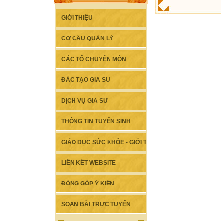
GIỚI THIỆU
CƠ CẤU QUẢN LÝ
CÁC TỔ CHUYÊN MÔN
ĐÀO TẠO GIA SƯ
DỊCH VỤ GIA SƯ
THÔNG TIN TUYỂN SINH
GIÁO DỤC SỨC KHỎE - GIỚI TÍNH
LIÊN KẾT WEBSITE
ĐÓNG GÓP Ý KIẾN
SOẠN BÀI TRỰC TUYẾN