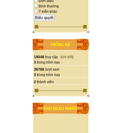
Đơn điệu
Bình thường
Ý kiến khác
THỐNG KÊ
19048
truy cập (
chi tiết
)
3
trong hôm nay
36788
lượt xem
3
trong hôm nay
2
thành viên
ẢNH NGẪU NHIÊN