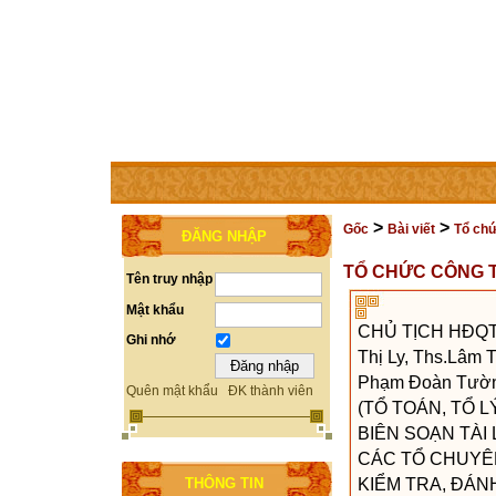
TRANG CHỦ
THÀNH VIÊN
TRỢ GIÚP
LIÊN HỆ
>
>
Gốc
Bài viết
Tổ chứ
ĐĂNG NHẬP
TỔ CHỨC CÔNG 
Tên truy nhập
Mật khẩu
CHỦ TỊCH HĐQT:
Ghi nhớ
Thị Ly, Ths.Lâm
Phạm Đoàn Tườn
Quên mật khẩu
ĐK thành viên
(TỔ TOÁN, TỔ L
BIÊN SOẠN TÀI 
CÁC TỔ CHUYÊN
KIỂM TRA, ĐÁNH 
THÔNG TIN