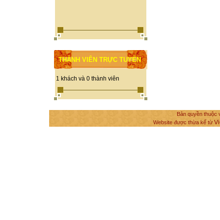
THÀNH VIÊN TRỰC TUYẾN
1 khách và 0 thành viên
Bản quyền thuộc v
Vi
Website được thừa kế từ