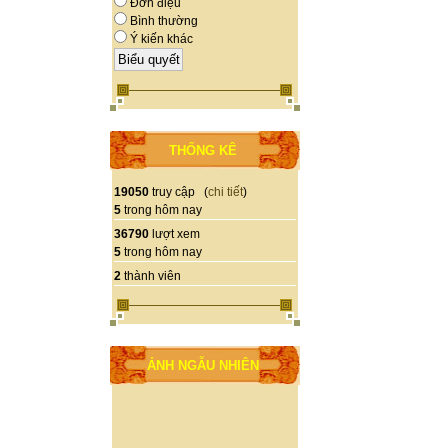
Đơn điệu
Bình thường
Ý kiến khác
THỐNG KÊ
19050
truy cập (
chi tiết
)
5
trong hôm nay
36790
lượt xem
5
trong hôm nay
2
thành viên
ẢNH NGẪU NHIÊN