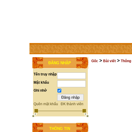
TRANG CHỦ
THÀNH VIÊN
TRỢ GIÚP
LIÊN HỆ
>
>
Gốc
Bài viết
Thông 
ĐĂNG NHẬP
Tên truy nhập
Mật khẩu
Ghi nhớ
Quên mật khẩu
ĐK thành viên
THÔNG TIN