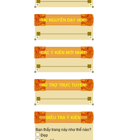
TÀI NGUYÊN DẠY HỌC
CÁC Ý KIẾN MỚI NHẤT
HỖ TRỢ TRỰC TUYẾN
ĐIỀU TRA Ý KIẾN
Bạn thấy trang này như thế nào?
Đẹp