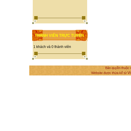
THÀNH VIÊN TRỰC TUYẾN
1 khách và 0 thành viên
Bản quyền thuộc v
Vi
Website được thừa kế từ