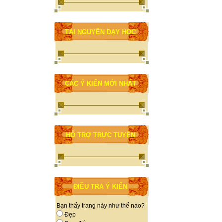
TÀI NGUYÊN DẠY HỌC
CÁC Ý KIẾN MỚI NHẤT
HỖ TRỢ TRỰC TUYẾN
ĐIỀU TRA Ý KIẾN
Bạn thấy trang này như thế nào?
Đẹp