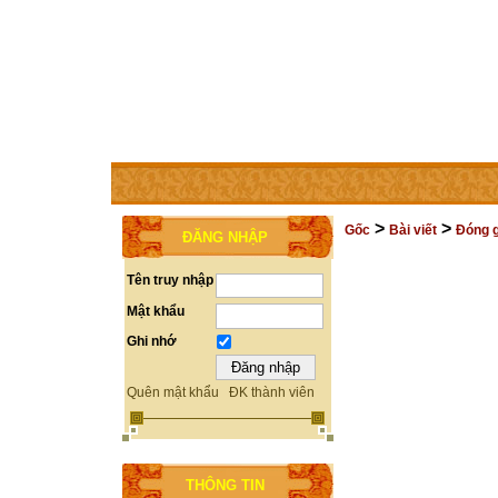
TRANG CHỦ
THÀNH VIÊN
TRỢ GIÚP
LIÊN HỆ
>
>
Gốc
Bài viết
Đóng g
ĐĂNG NHẬP
Tên truy nhập
Mật khẩu
Ghi nhớ
Quên mật khẩu
ĐK thành viên
THÔNG TIN