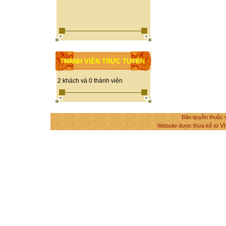
THÀNH VIÊN TRỰC TUYẾN
2 khách và 0 thành viên
Bản quyền thuộc v
Vi
Website được thừa kế từ