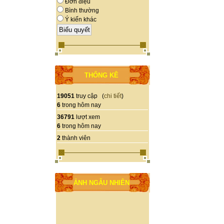
Đơn điệu
Bình thường
Ý kiến khác
THỐNG KÊ
19051
truy cập (
chi tiết
)
6
trong hôm nay
36791
lượt xem
6
trong hôm nay
2
thành viên
ẢNH NGẪU NHIÊN