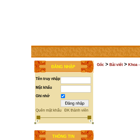
TRANG CHỦ
THÀNH VIÊN
TRỢ GIÚP
LIÊN HỆ
>
>
Gốc
Bài viết
Khoa -
ĐĂNG NHẬP
Tên truy nhập
Mật khẩu
Ghi nhớ
Quên mật khẩu
ĐK thành viên
THÔNG TIN