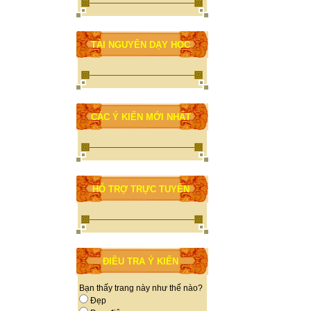
TÀI NGUYÊN DẠY HỌC
CÁC Ý KIẾN MỚI NHẤT
HỖ TRỢ TRỰC TUYẾN
ĐIỀU TRA Ý KIẾN
Bạn thấy trang này như thế nào?
Đẹp