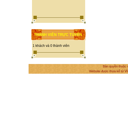
THÀNH VIÊN TRỰC TUYẾN
1 khách và 0 thành viên
Bản quyền thuộc v
Vi
Website được thừa kế từ