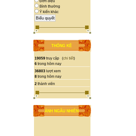
Đơn điệu
Bình thường
Ý kiến khác
THỐNG KÊ
19059
truy cập (
chi tiết
)
6
trong hôm nay
36803
lượt xem
8
trong hôm nay
2
thành viên
ẢNH NGẪU NHIÊN