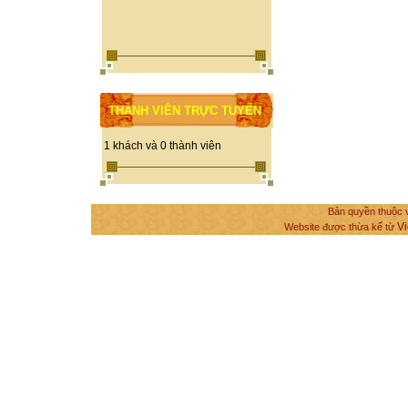
THÀNH VIÊN TRỰC TUYẾN
1 khách và 0 thành viên
Bản quyền thuộc v
Vi
Website được thừa kế từ