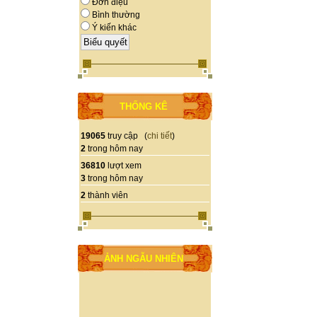
Đơn điệu
Bình thường
Ý kiến khác
THỐNG KÊ
19065
truy cập (
chi tiết
)
2
trong hôm nay
36810
lượt xem
3
trong hôm nay
2
thành viên
ẢNH NGẪU NHIÊN