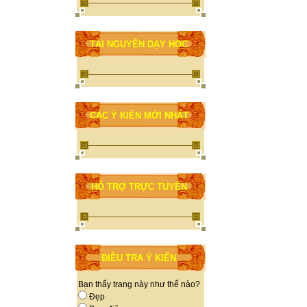
TÀI NGUYÊN DẠY HỌC
CÁC Ý KIẾN MỚI NHẤT
HỖ TRỢ TRỰC TUYẾN
ĐIỀU TRA Ý KIẾN
Bạn thấy trang này như thế nào?
Đẹp