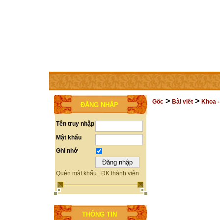
TRANG CHỦ
THÀNH VIÊN
TRỢ GIÚP
LIÊN HỆ
>
>
Gốc
Bài viết
Khoa -
ĐĂNG NHẬP
Tên truy nhập
Mật khẩu
Ghi nhớ
Quên mật khẩu
ĐK thành viên
THÔNG TIN