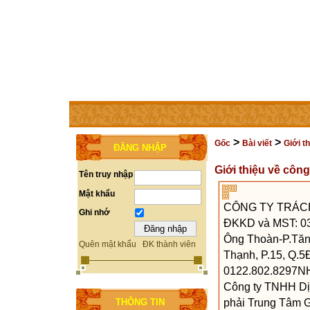
TRANG CHỦ
THÀNH VIÊN
TRỢ GIÚP
LIÊN HỆ
>
>
Gốc
Bài viết
Giới t
ĐĂNG NHẬP
Giới thiệu về công
Tên truy nhập
Mật khẩu
CÔNG TY TRÁCH
Ghi nhớ
ĐKKD và MST: 0
Ông Thoàn-P.Tăn
Quên mật khẩu
ĐK thành viên
Thạnh, P.15, Q.5
0122.802.8297NHÂ
Công ty TNHH Dịc
phải Trung Tâm Gi
THÔNG TIN