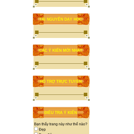
TÀI NGUYÊN DẠY HỌC
CÁC Ý KIẾN MỚI NHẤT
HỖ TRỢ TRỰC TUYẾN
ĐIỀU TRA Ý KIẾN
Bạn thấy trang này như thế nào?
Đẹp