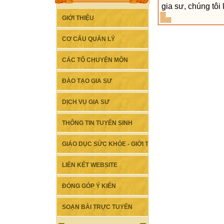
gia sư, chúng tôi 
GIỚI THIỆU
CƠ CẤU QUẢN LÝ
CÁC TỔ CHUYÊN MÔN
ĐÀO TẠO GIA SƯ
DỊCH VỤ GIA SƯ
THÔNG TIN TUYỂN SINH
GIÁO DỤC SỨC KHỎE - GIỚI TÍNH
LIÊN KẾT WEBSITE
ĐÓNG GÓP Ý KIẾN
SOẠN BÀI TRỰC TUYẾN