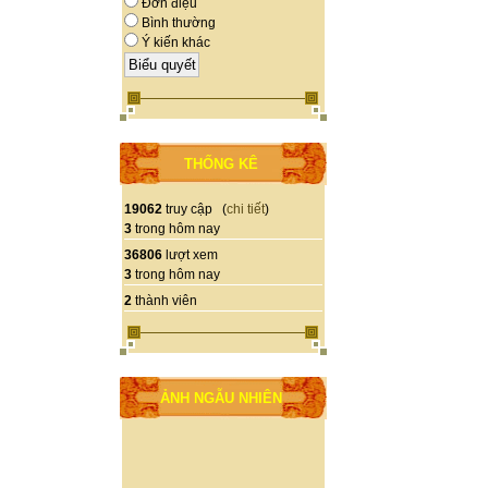
Đơn điệu
Bình thường
Ý kiến khác
THỐNG KÊ
19062
truy cập (
chi tiết
)
3
trong hôm nay
36806
lượt xem
3
trong hôm nay
2
thành viên
ẢNH NGẪU NHIÊN