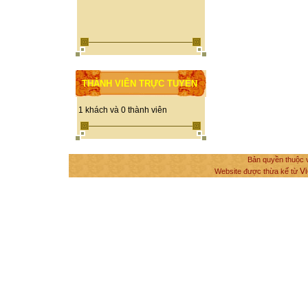
THÀNH VIÊN TRỰC TUYẾN
1 khách và 0 thành viên
Bản quyền thuộc v
Vi
Website được thừa kế từ