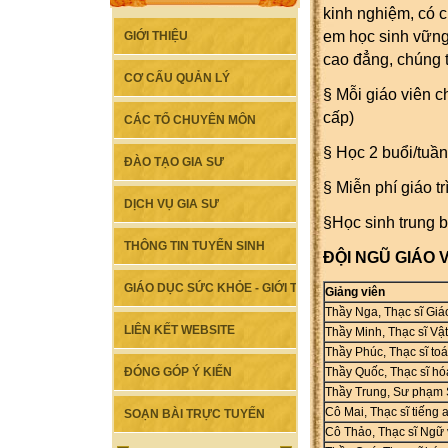
kinh nghiệm, có c
em học sinh vững 
GIỚI THIỆU
cao đẳng, chúng 
CƠ CẤU QUẢN LÝ
§
Mỗi giáo viên c
cấp)
CÁC TỔ CHUYÊN MÔN
§
Học 2 buổi/tuần
ĐÀO TẠO GIA SƯ
§
Miễn phí giáo trì
DỊCH VỤ GIA SƯ
§
Học sinh trung b
THÔNG TIN TUYỂN SINH
ĐỘI NGŨ GIÁO V
GIÁO DỤC SỨC KHỎE - GIỚI TÍNH
Giảng viên
Thầy Nga, Thạc sĩ Giá
LIÊN KẾT WEBSITE
Thầy Minh, Thạc sĩ Vật
Thầy Phúc, Thạc sĩ to
Thầy Quốc, Thạc sĩ hó
ĐÓNG GÓP Ý KIẾN
Thầy Trung, Sư phạm 
Cô Mai, Thạc sĩ tiếng 
SOẠN BÀI TRỰC TUYẾN
Cô Thảo, Thạc sĩ Ngữ