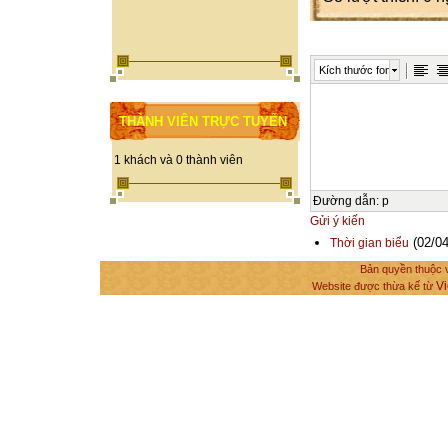
Kích thước font
THÀNH VIÊN TRỰC TUYẾN
1 khách và 0 thành viên
Đường dẫn
:
p
Gửi ý kiến
(02/04
Thời gian biểu
Bản quyền thuộc v
Vi
Website được thừa kế từ