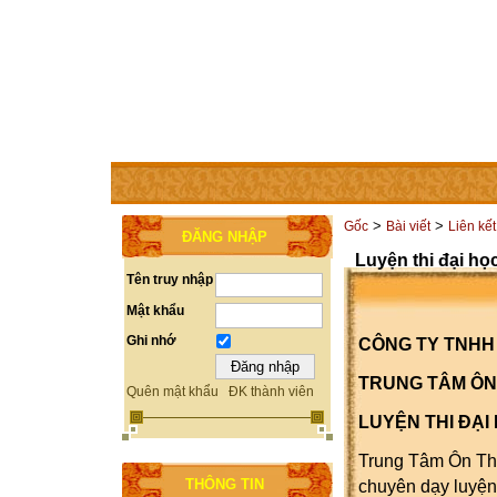
TRANG CHỦ
THÀNH VIÊN
TRỢ GIÚP
LIÊN HỆ
>
>
Gốc
Bài viết
Liên kết
ĐĂNG NHẬP
Luyện thi đại học
Tên truy nhập
Mật khẩu
Ghi nhớ
CÔNG TY TNHH 
TRUNG TÂM ÔN
Quên mật khẩu
ĐK thành viên
LUY
ỆN THI ĐẠI 
Trung Tâm Ôn Thi
THÔNG TIN
chuyên dạy luyện 