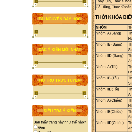
Thầy Quý, Thạc sĩ hó
Cô Hằng, Thạc sĩ toán
THỜI KHÓA BIỂ
TÀI NGUYÊN DẠY HỌC
NHÓM
T
Nhóm
IA
(Sáng)
Th
H
Nhóm IIB (Sáng)
Th
CÁC Ý KIẾN MỚI NHẤT
Si
Nhóm IIID (Sáng)
Th
An
Nhóm
IA
(Tối)
Th
H
Nhóm IIB (Tối)
Th
HỖ TRỢ TRỰC TUYẾN
Si
Nhóm IIID(Tối)
Th
An
Nhóm
IA
(Chiều)
Th
H
ĐIỀU TRA Ý KIẾN
Nhóm IIB(Chiều)
Th
Si
Bạn thấy trang này như thế nào?
Nhóm IIID(Chiều)
Th
Đẹp
An