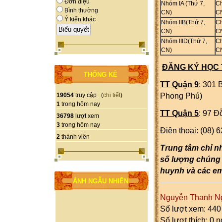
Đơn điệu
Nhóm
IA
(Thứ 7,
Ch
Bình thường
CN)
CN
Ý kiến khác
Nhóm IIB
(Thứ 7,
Ch
CN)
CN
Nhóm IIID
(Thứ 7,
Ch
CN)
CN
ĐĂNG KÝ HỌC 
THỐNG KÊ
TT Quận 9
: 301 
19054
truy cập (
chi tiết
)
Phong Phú)
1
trong hôm nay
TT Quận 5
: 97 Đ
36798
lượt xem
3
trong hôm nay
Điện thoại: (08)
2
thành viên
Trung tâm chỉ n
số lượng chúng
huynh và các em
ẢNH NGẪU NHIÊN
Nguyễn Thanh N
Số lượt xem: 440
Số lượt thích: 0 