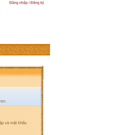
Đăng nhập / Đăng ký
ược.
hập và mật khẩu