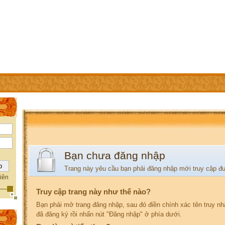
IÊN
TRỢ GIÚP
LIÊN HỆ
Bạn chưa đăng nhập
Trang này yêu cầu bạn phải đăng nhập mới truy cập đ
iên
Truy cập trang này như thế nào?
Bạn phải mở trang đăng nhập, sau đó điền chính xác tên truy n
đã đăng ký rồi nhấn nút "Đăng nhập" ở phía dưới.