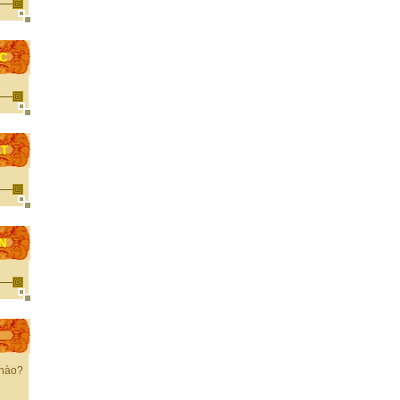
ỌC
ẤT
N
 nào?