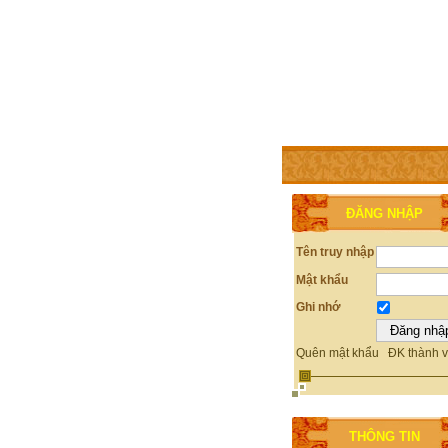
TRANG CHỦ
THÀNH V
ĐĂNG NHẬP
Tên truy nhập
Mật khẩu
Ghi nhớ
Quên mật khẩu
ĐK thành v
THÔNG TIN