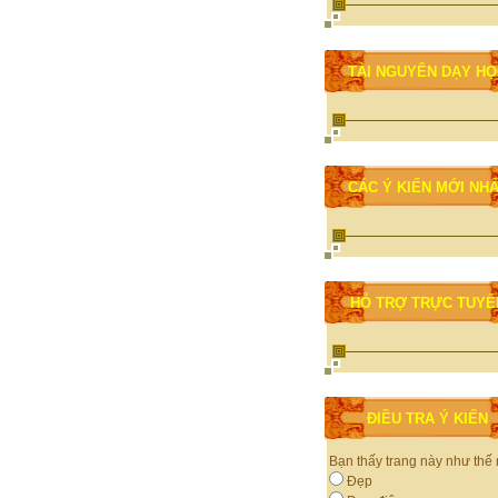
TÀI NGUYÊN DẠY H
CÁC Ý KIẾN MỚI NH
HỖ TRỢ TRỰC TUYẾ
ĐIỀU TRA Ý KIẾN
Bạn thấy trang này như thế
Đẹp