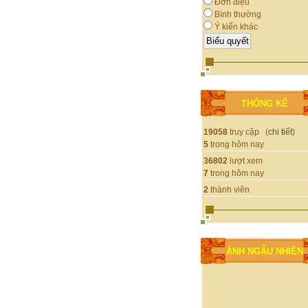
Đơn điệu
Bình thường
Ý kiến khác
THỐNG KÊ
19058
truy cập (
chi tiết
)
5
trong hôm nay
36802
lượt xem
7
trong hôm nay
2
thành viên
ẢNH NGẪU NHIÊN